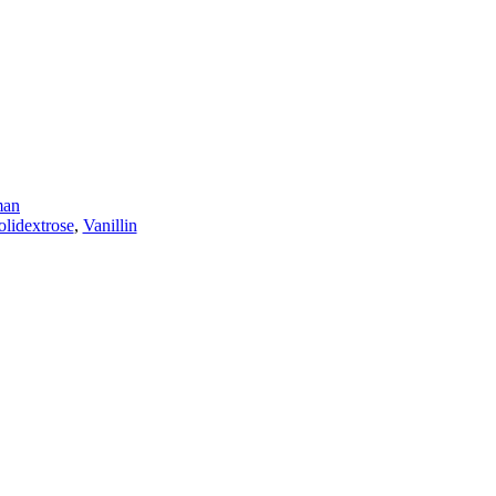
man
olidextrose
,
Vanillin