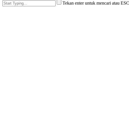
Tekan enter untuk mencari atau ES
English
French
German
Portuguese
Spanish
Russian
Japanese
Korean
Arabic
Irish
Greek
Turkish
Italian
Danish
Romanian
Indonesian
Czech
Afrikaans
Swedish
Polish
Basque
Catalan
Esperanto