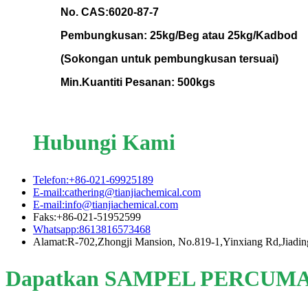
No. CAS:6020-87-7
Pembungkusan: 25kg/Beg atau 25kg/Kadbod
(Sokongan untuk pembungkusan tersuai)
Min.Kuantiti Pesanan: 500kgs
Hubungi Kami
Telefon:+86-021-69925189
E-mail:cathering@tianjiachemical.com
E-mail:info@tianjiachemical.com
Faks:+86-021-51952599
Whatsapp:8613816573468
Alamat:R-702,Zhongji Mansion, No.819-1,Yinxiang Rd,Jiadin
Dapatkan SAMPEL PERCUMA H