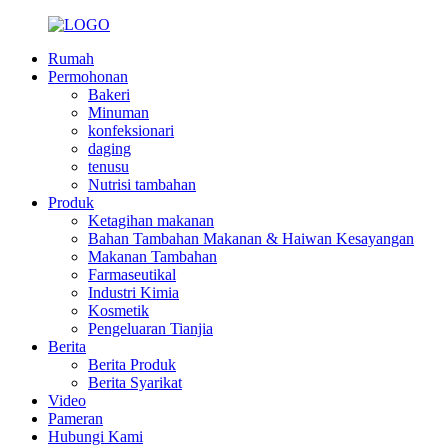
Rumah
Permohonan
Bakeri
Minuman
konfeksionari
daging
tenusu
Nutrisi tambahan
Produk
Ketagihan makanan
Bahan Tambahan Makanan & Haiwan Kesayangan
Makanan Tambahan
Farmaseutikal
Industri Kimia
Kosmetik
Pengeluaran Tianjia
Berita
Berita Produk
Berita Syarikat
Video
Pameran
Hubungi Kami