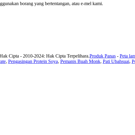
gunakan borang yang bertentangan, atau e-mel kami.
Hak Cipta - 2010-2024: Hak Cipta Terpelihara.
Produk Panas
-
Peta la
ate
,
Pengasingan Protein Soya
,
Pemanis Buah Monk
,
Pati Ubahsuai
,
P